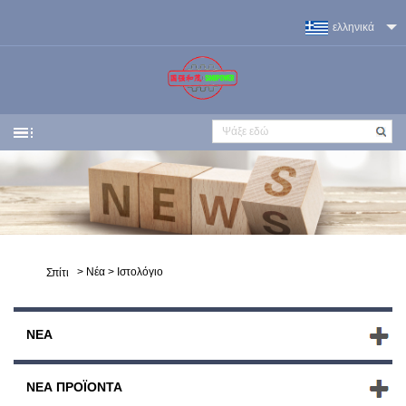
ελληνικά
>
Νέα
>
Ιστολόγιο
Σπίτι
ΝΈΑ
ΝΈΑ ΠΡΟΪΌΝΤΑ