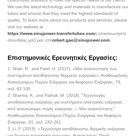
customized solutions to meet the specific needs of our clients.
We use the latest technology and materials to manufacture our
tubes and ensure that they meet the highest standards of
quality. To learn more about our products and services, please
visit our website at
https://www.sinupower-transfertubes.com
ή επικοινωνήστε
απευθείας μαζί μας στο
robert.gao@sinupower.com
.
Επιστημονικές Ερευνητικές Εργασίες:
1. Shah, R., and Patel, H. (2017). «Μια ανασκόπηση των
συστημάτων αποθήκευσης θερμικής ενέργειας». Αναθεωρήσεις
Ανανεώσιμων Πηγών Ενέργειας και Αειφόρου Ενέργειας, 79,
σελ. 82-100.
2. Sharma, A., and Pathak, M. (2018). "Τεχνολογίες
αποθήκευσης ενέργειας για συστήματα ηλεκτρικής ενέργειας
από ανανεώσιμες πηγές ενέργειας — Μια ανασκόπηση."
Αναθεωρήσεις Ανανεώσιμων Πηγών Ενέργειας και Αειφόρου
Ενέργειας, 81, σελ. 242-261.
3. Li, P. (2019). «Τεχνολογία αποθήκευσης θερμικής ενέργειας
για βιώσιμη ενεργειακή κοινωνία». Ανανεώσιμες Πηγές