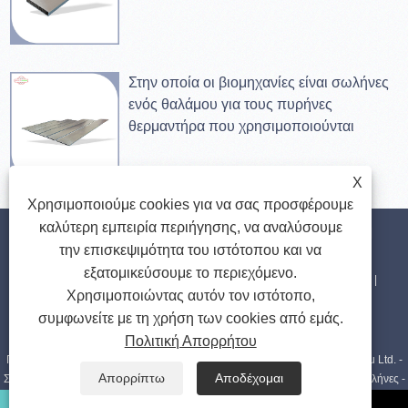
Στην οποία οι βιομηχανίες είναι σωλήνες
ενός θαλάμου για τους πυρήνες
θερμαντήρα που χρησιμοποιούνται
X
Χρησιμοποιούμε cookies για να σας προσφέρουμε
καλύτερη εμπειρία περιήγησης, να αναλύσουμε
Σπίτι
Σχετικά με εμάς
Προϊόντα
Νέα
Κατεβάστε
την επισκεψιμότητα του ιστότοπου και να
εξατομικεύσουμε το περιεχόμενο.
Αποστολή Ερώτησης
Επικοινωνήστε μαζί μας
Συνδέσεις
Χρησιμοποιώντας αυτόν τον ιστότοπο,
συμφωνείτε με τη χρήση των cookies από εμάς.
Sitemap
RSS
XML
Privacy Policy
Πολιτική Απορρήτου
Πνευματικά δικαιώματα © 2023 Sinupower Heat Transfer Tubes Changshu Ltd. -
Απορρίπτω
Αποδέχομαι
Στρογγυλός σωλήνας συμπυκνωτή, ορθογώνιοι σωλήνες, επίπεδοι οβάλ σωλήνες -
Με την επιφύλαξη παντός δικαιώματος.