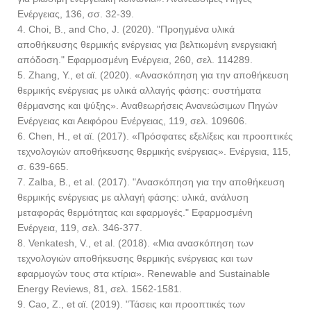
Ενέργειας, 136, σσ. 32-39.
4. Choi, B., and Cho, J. (2020). "Προηγμένα υλικά
αποθήκευσης θερμικής ενέργειας για βελτιωμένη ενεργειακή
απόδοση." Εφαρμοσμένη Ενέργεια, 260, σελ. 114289.
5. Zhang, Υ., et αϊ. (2020). «Ανασκόπηση για την αποθήκευση
θερμικής ενέργειας με υλικά αλλαγής φάσης: συστήματα
θέρμανσης και ψύξης». Αναθεωρήσεις Ανανεώσιμων Πηγών
Ενέργειας και Αειφόρου Ενέργειας, 119, σελ. 109606.
6. Chen, Η., et αϊ. (2017). «Πρόσφατες εξελίξεις και προοπτικές
τεχνολογιών αποθήκευσης θερμικής ενέργειας». Ενέργεια, 115,
σ. 639-665.
7. Zalba, Β., et al. (2017). "Ανασκόπηση για την αποθήκευση
θερμικής ενέργειας με αλλαγή φάσης: υλικά, ανάλυση
μεταφοράς θερμότητας και εφαρμογές." Εφαρμοσμένη
Ενέργεια, 119, σελ. 346-377.
8. Venkatesh, V., et al. (2018). «Μια ανασκόπηση των
τεχνολογιών αποθήκευσης θερμικής ενέργειας και των
εφαρμογών τους στα κτίρια». Renewable and Sustainable
Energy Reviews, 81, σελ. 1562-1581.
9. Cao, Ζ., et αϊ. (2019). "Τάσεις και προοπτικές των