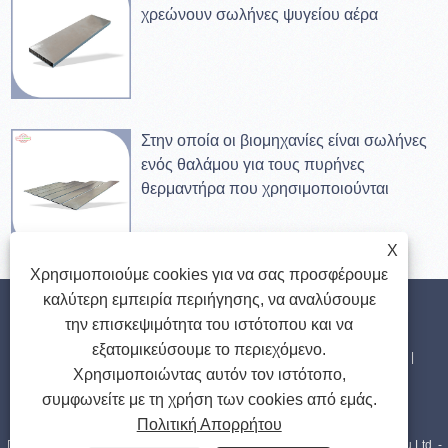
χρεώνουν σωλήνες ψυγείου αέρα
Στην οποία οι βιομηχανίες είναι σωλήνες
ενός θαλάμου για τους πυρήνες
θερμαντήρα που χρησιμοποιούνται
X
Χρησιμοποιούμε cookies για να σας προσφέρουμε
καλύτερη εμπειρία περιήγησης, να αναλύσουμε
Σπίτι
Σχετικά με εμάς
Προϊόντα
Νέα
Κατεβάστε
την επισκεψιμότητα του ιστότοπου και να
εξατομικεύσουμε το περιεχόμενο.
Αποστολή Ερώτησης
Επικοινωνήστε μαζί μας
Συνδέσεις
Χρησιμοποιώντας αυτόν τον ιστότοπο,
συμφωνείτε με τη χρήση των cookies από εμάς.
Sitemap
RSS
XML
Privacy Policy
Πολιτική Απορρήτου
Πνευματικά δικαιώματα © 2023 Sinupower Heat Transfer Tubes Changshu Ltd. -